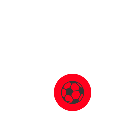
Geltenpoth
Leon (
25
) 🇩🇪
4
1
-
-
-
Kalkbrenner
Elias (
22
) 🇩🇪
20
3
5
5
-
Knazev
Paul (
22
)
2
-
-
-
-
Koep
Marius (
25
) 🇩🇪
15
5
4
3
-